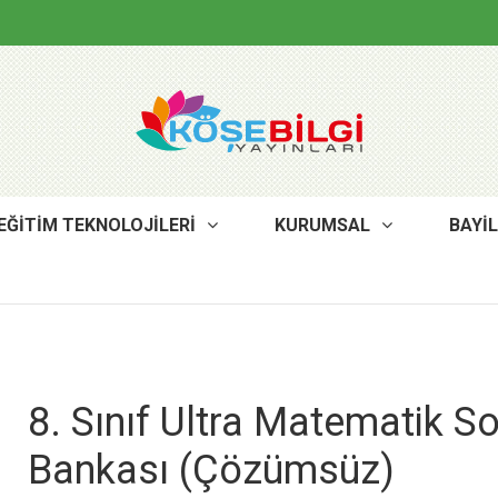
EĞİTİM TEKNOLOJİLERİ
KURUMSAL
BAYİ
8. Sınıf Ultra Matematik S
TYT Kimya Soru Bankası
TYT Matemati
Bankası (Çözümsüz)
Bankası 2. Ser