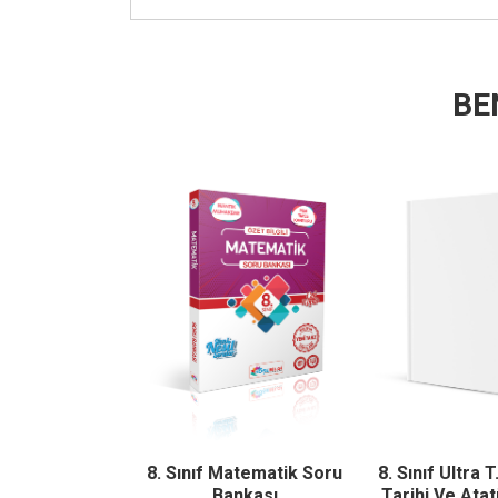
BE
ltra T.C İnkılap
8. Sınıf Matematik Soru
8. Sınıf Ultra T
 Atatürkçülük
Bankası
Tarihi Ve Ata