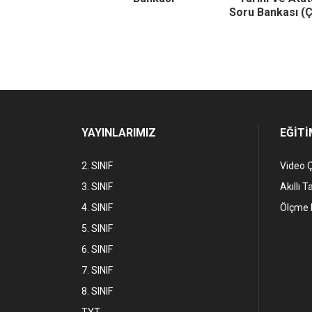
ası (Çözümlü)
Soru Bankası (
YAYINLARIMIZ
EĞİTİ
2. SINIF
Video 
3. SINIF
Akıllı T
4. SINIF
Ölçme 
5. SINIF
6. SINIF
7. SINIF
8. SINIF