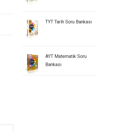
u Bankası
TYT Tarih Soru Bankası
TYT F
oru
AYT Matematik Soru
TYT B
Bankası
Bank