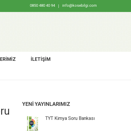
0850 480 40 94
info@kosebilgi.com
LERİMİZ
İLETİŞİM
YENİ YAYINLARIMIZ
oru
k Soru
TYT Kimya Soru Bankası
TYT 
i
Banka