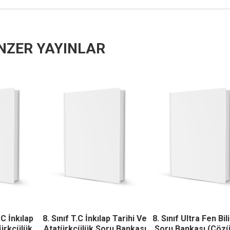
NZER YAYINLAR
.C İnkılap
8. Sınıf T.C İnkılap Tarihi Ve
8. Sınıf Ultra Fen Bil
türkçülük
Atatürkçülük Soru Bankası
Soru Bankası (Çöz