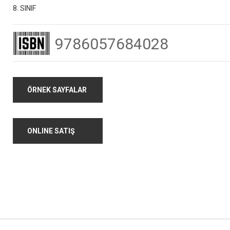
8. SINIF
TYT Tarih Soru Bankası
TYT Fizik Sor
9786057684028
ÖRNEK SAYFALAR
AYT Matematik Soru
TYT Biyoloji S
Bankası
Bankası
ONLINE SATIŞ